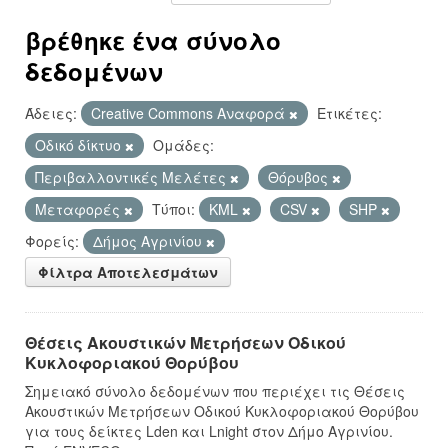
βρέθηκε ένα σύνολο
δεδομένων
Άδειες:
Creative Commons Αναφορά
Ετικέτες:
Οδικό δίκτυο
Ομάδες:
Περιβαλλοντικές Μελέτες
Θόρυβος
Μεταφορές
Τύποι:
KML
CSV
SHP
Φορείς:
Δήμος Αγρινίου
Φίλτρα Αποτελεσμάτων
Θέσεις Ακουστικών Μετρήσεων Οδικού
Κυκλοφοριακού Θορύβου
Σημειακό σύνολο δεδομένων που περιέχει τις Θέσεις
Ακουστικών Μετρήσεων Οδικού Κυκλοφοριακού Θορύβου
για τους δείκτες Lden και Lnight στον Δήμο Αγρινίου.