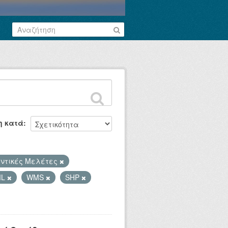
η κατά
ντικές Μελέτες
ML
WMS
SHP