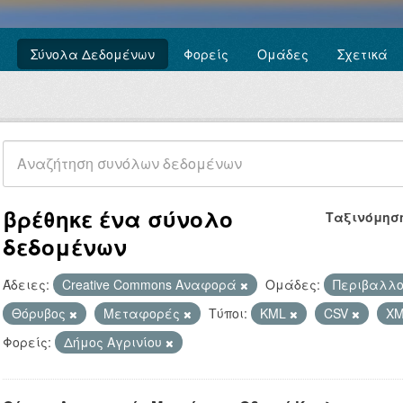
Σύνολα Δεδομένων
Φορείς
Ομάδες
Σχετικά
βρέθηκε ένα σύνολο
Ταξινόμησ
δεδομένων
Άδειες:
Creative Commons Αναφορά
Ομάδες:
Περιβαλλο
Θόρυβος
Μεταφορές
Τύποι:
KML
CSV
X
Φορείς:
Δήμος Αγρινίου