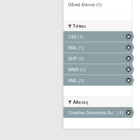
Οδικό δίκτυο (1)
Τύποι
CSV (1)
KML (1)
SHP (1)
WMS (1)
XML (1)
Άδειες
Creative Commons Αν... (1)