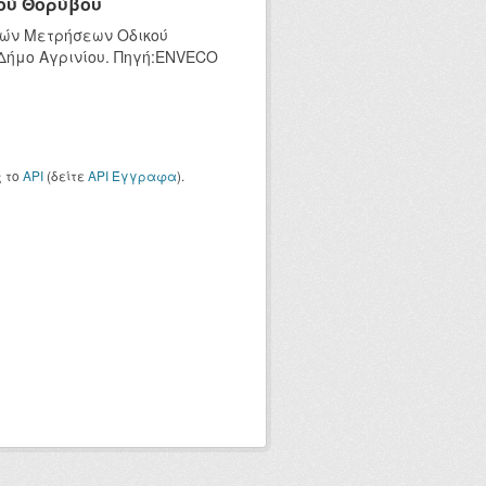
ού Θορύβου
κών Μετρήσεων Οδικού
 Δήμο Αγρινίου. Πηγή:ENVECO
ς το
API
(δείτε
API Έγγραφα
).