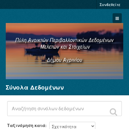
Συνδεθείτε
Σύνολα Δεδομένων
Σύνολα Δεδομένων
Φορείς
Ομάδες
Σχετικά
Ταξινόμηση κατά