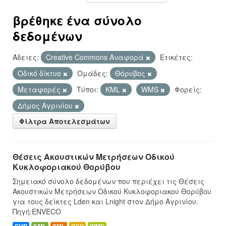
βρέθηκε ένα σύνολο
δεδομένων
Άδειες:
Creative Commons Αναφορά
Ετικέτες:
Οδικό δίκτυο
Ομάδες:
Θόρυβος
Μεταφορές
Τύποι:
KML
WMS
Φορείς:
Δήμος Αγρινίου
Φίλτρα Αποτελεσμάτων
Θέσεις Ακουστικών Μετρήσεων Οδικού
Κυκλοφοριακού Θορύβου
Σημειακό σύνολο δεδομένων που περιέχει τις Θέσεις
Ακουστικών Μετρήσεων Οδικού Κυκλοφοριακού Θορύβου
για τους δείκτες Lden και Lnight στον Δήμο Αγρινίου.
Πηγή:ENVECO