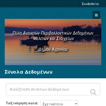
Συνδεθείτε
Σύνολα Δεδομένων
Σύνολα Δεδομένων
Φορείς
Ομάδες
Σχετικά
Ταξινόμηση κατά