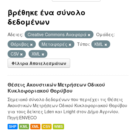
βρέθηκε ένα σύνολο
δεδομένων
Άδειες:
Creative Commons Αναφορά
Ομάδες:
Θόρυβος
Μεταφορές
Τύποι:
KML
CSV
XML
Φίλτρα Αποτελεσμάτων
Θέσεις Ακουστικών Μετρήσεων Οδικού
Κυκλοφοριακού Θορύβου
Σημειακό σύνολο δεδομένων που περιέχει τις Θέσεις
Ακουστικών Μετρήσεων Οδικού Κυκλοφοριακού Θορύβου
για τους δείκτες Lden και Lnight στον Δήμο Αγρινίου.
Πηγή:ENVECO
SHP
KML
XML
CSV
WMS