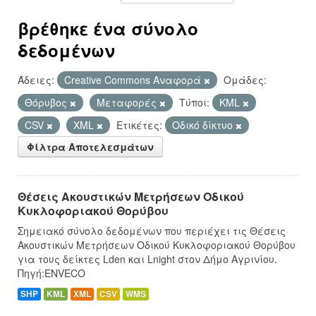
βρέθηκε ένα σύνολο
δεδομένων
Άδειες:
Creative Commons Αναφορά
Ομάδες:
Θόρυβος
Μεταφορές
Τύποι:
KML
CSV
XML
Ετικέτες:
Οδικό δίκτυο
Φίλτρα Αποτελεσμάτων
Θέσεις Ακουστικών Μετρήσεων Οδικού
Κυκλοφοριακού Θορύβου
Σημειακό σύνολο δεδομένων που περιέχει τις Θέσεις
Ακουστικών Μετρήσεων Οδικού Κυκλοφοριακού Θορύβου
για τους δείκτες Lden και Lnight στον Δήμο Αγρινίου.
Πηγή:ENVECO
SHP
KML
XML
CSV
WMS