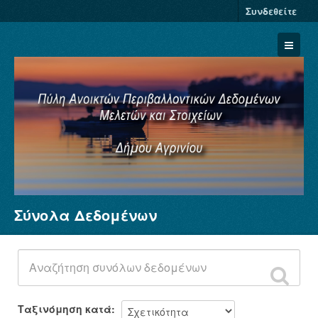
Συνδεθείτε
Σύνολα Δεδομένων
Σύνολα Δεδομένων
Φορείς
Ομάδες
Σχετικά
Ταξινόμηση κατά