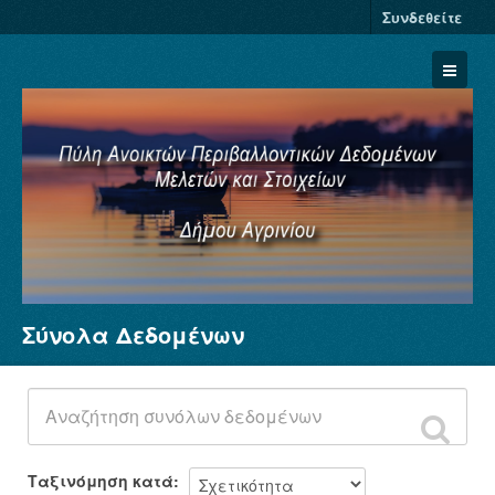
Συνδεθείτε
Σύνολα Δεδομένων
Σύνολα Δεδομένων
Φορείς
Ομάδες
Σχετικά
Ταξινόμηση κατά