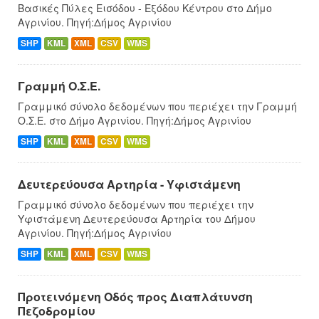
Βασικές Πύλες Εισόδου - Εξόδου Κέντρου στο Δήμο
Αγρινίου. Πηγή:Δήμος Αγρινίου
SHP
KML
XML
CSV
WMS
Γραμμή Ο.Σ.Ε.
Γραμμικό σύνολο δεδομένων που περιέχει την Γραμμή
Ο.Σ.Ε. στο Δήμο Αγρινίου. Πηγή:Δήμος Αγρινίου
SHP
KML
XML
CSV
WMS
Δευτερεύουσα Αρτηρία - Υφιστάμενη
Γραμμικό σύνολο δεδομένων που περιέχει την
Υφιστάμενη Δευτερεύουσα Αρτηρία του Δήμου
Αγρινίου. Πηγή:Δήμος Αγρινίου
SHP
KML
XML
CSV
WMS
Προτεινόμενη Οδός προς Διαπλάτυνση
Πεζοδρομίου