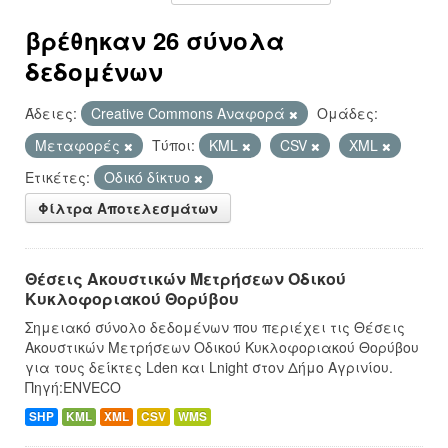
βρέθηκαν 26 σύνολα
δεδομένων
Άδειες:
Creative Commons Αναφορά
Ομάδες:
Μεταφορές
Τύποι:
KML
CSV
XML
Ετικέτες:
Οδικό δίκτυο
Φίλτρα Αποτελεσμάτων
Θέσεις Ακουστικών Μετρήσεων Οδικού
Κυκλοφοριακού Θορύβου
Σημειακό σύνολο δεδομένων που περιέχει τις Θέσεις
Ακουστικών Μετρήσεων Οδικού Κυκλοφοριακού Θορύβου
για τους δείκτες Lden και Lnight στον Δήμο Αγρινίου.
Πηγή:ENVECO
SHP
KML
XML
CSV
WMS