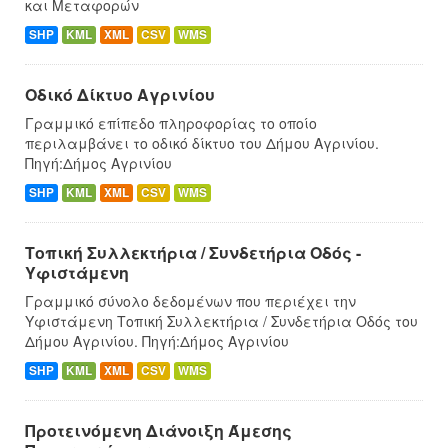
και Μεταφορών
SHP
KML
XML
CSV
WMS
Οδικό Δίκτυο Αγρινίου
Γραμμικό επίπεδο πληροφορίας το οποίο
περιλαμβάνει το οδικό δίκτυο του Δήμου Αγρινίου.
Πηγή:Δήμος Αγρινίου
SHP
KML
XML
CSV
WMS
Τοπική Συλλεκτήρια / Συνδετήρια Οδός -
Υφιστάμενη
Γραμμικό σύνολο δεδομένων που περιέχει την
Υφιστάμενη Τοπική Συλλεκτήρια / Συνδετήρια Οδός του
Δήμου Αγρινίου. Πηγή:Δήμος Αγρινίου
SHP
KML
XML
CSV
WMS
Προτεινόμενη Διάνοιξη Άμεσης