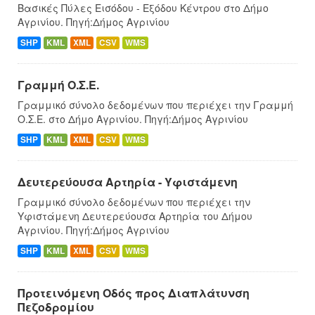
Βασικές Πύλες Εισόδου - Εξόδου Κέντρου στο Δήμο
Αγρινίου. Πηγή:Δήμος Αγρινίου
SHP
KML
XML
CSV
WMS
Γραμμή Ο.Σ.Ε.
Γραμμικό σύνολο δεδομένων που περιέχει την Γραμμή
Ο.Σ.Ε. στο Δήμο Αγρινίου. Πηγή:Δήμος Αγρινίου
SHP
KML
XML
CSV
WMS
Δευτερεύουσα Αρτηρία - Υφιστάμενη
Γραμμικό σύνολο δεδομένων που περιέχει την
Υφιστάμενη Δευτερεύουσα Αρτηρία του Δήμου
Αγρινίου. Πηγή:Δήμος Αγρινίου
SHP
KML
XML
CSV
WMS
Προτεινόμενη Οδός προς Διαπλάτυνση
Πεζοδρομίου