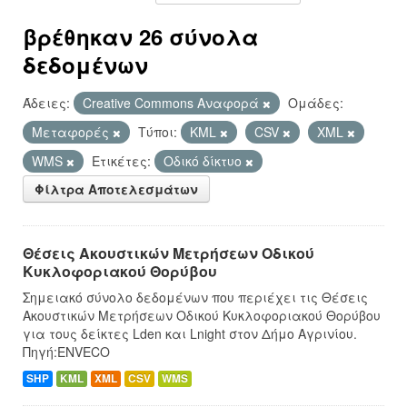
βρέθηκαν 26 σύνολα
δεδομένων
Άδειες:
Creative Commons Αναφορά
Ομάδες:
Μεταφορές
Τύποι:
KML
CSV
XML
WMS
Ετικέτες:
Οδικό δίκτυο
Φίλτρα Αποτελεσμάτων
Θέσεις Ακουστικών Μετρήσεων Οδικού
Κυκλοφοριακού Θορύβου
Σημειακό σύνολο δεδομένων που περιέχει τις Θέσεις
Ακουστικών Μετρήσεων Οδικού Κυκλοφοριακού Θορύβου
για τους δείκτες Lden και Lnight στον Δήμο Αγρινίου.
Πηγή:ENVECO
SHP
KML
XML
CSV
WMS