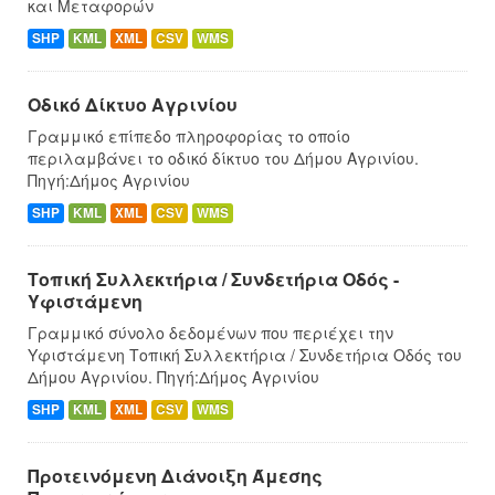
και Μεταφορών
SHP
KML
XML
CSV
WMS
Οδικό Δίκτυο Αγρινίου
Γραμμικό επίπεδο πληροφορίας το οποίο
περιλαμβάνει το οδικό δίκτυο του Δήμου Αγρινίου.
Πηγή:Δήμος Αγρινίου
SHP
KML
XML
CSV
WMS
Τοπική Συλλεκτήρια / Συνδετήρια Οδός -
Υφιστάμενη
Γραμμικό σύνολο δεδομένων που περιέχει την
Υφιστάμενη Τοπική Συλλεκτήρια / Συνδετήρια Οδός του
Δήμου Αγρινίου. Πηγή:Δήμος Αγρινίου
SHP
KML
XML
CSV
WMS
Προτεινόμενη Διάνοιξη Άμεσης