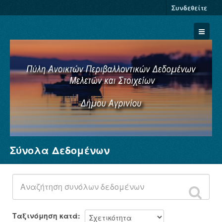
Συνδεθείτε
Σύνολα Δεδομένων
Σύνολα Δεδομένων
Φορείς
Ομάδες
Σχετικά
Ταξινόμηση κατά