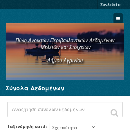
Συνδεθείτε
Σύνολα Δεδομένων
Σύνολα Δεδομένων
Φορείς
Ομάδες
Σχετικά
Ταξινόμηση κατά