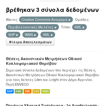
βρέθηκαν 3 σύνολα δεδομένων
Άδειες:
Creative Commons Αναφορά
Ομάδες:
Περιβαλλοντικές Μελέτες
Τύποι:
KML
SHP
WMS
XML
Φίλτρα Αποτελεσμάτων
Θέσεις Ακουστικών Μετρήσεων Οδικού
Κυκλοφοριακού Θορύβου
Σημειακό σύνολο δεδομένων που περιέχει τις Θέσεις
Ακουστικών Μετρήσεων Οδικού Κυκλοφοριακού Θορύβου
για τους δείκτες Lden και Lnight στον Δήμο Αγρινίου.
Πηγή:ENVECO
SHP
KML
XML
CSV
WMS
Ποτάμια Υδατικά Συστήματα - 1η Αναθεώρηση -