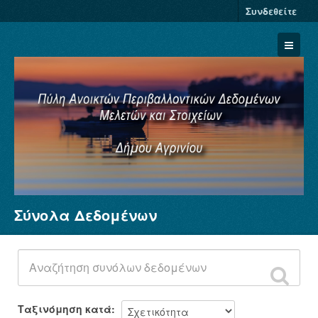
Συνδεθείτε
Σύνολα Δεδομένων
Σύνολα Δεδομένων
Φορείς
Ομάδες
Σχετικά
Ταξινόμηση κατά