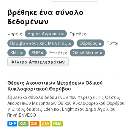
βρέθηκε ένα σύνολο
δεδομένων
Φορείς:
Δήμος Αγρινίου
Ομάδες:
Περιβαλλοντικές Μελέτες
Θόρυβος
Τύποι:
KML
SHP
Ετικέτες:
Οδικό δίκτυο
Φίλτρα Αποτελεσμάτων
Θέσεις Ακουστικών Μετρήσεων Οδικού
Κυκλοφοριακού Θορύβου
Σημειακό σύνολο δεδομένων που περιέχει τις Θέσεις
Ακουστικών Μετρήσεων Οδικού Κυκλοφοριακού Θορύβου
για τους δείκτες Lden και Lnight στον Δήμο Αγρινίου.
Πηγή:ENVECO
SHP
KML
XML
CSV
WMS