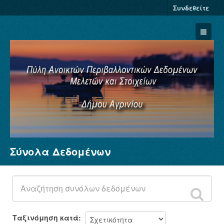
Συνδεθείτε
Σύνολα Δεδομένων
Σύνολα Δεδομένων
Φορείς
Ομάδες
Σχετικά
Ταξινόμηση κατά