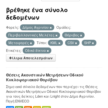
βρέθηκε ένα σύνολο
δεδομένων
Φορείς:
Δήμος Αγρινίου
Ομάδες:
Περιβαλλοντικές Μελέτες
Θόρυβος
Μεταφορές
Τύποι:
KML
CSV
SHP
Ετικέτες:
Οδικό δίκτυο
Φίλτρα Αποτελεσμάτων
Θέσεις Ακουστικών Μετρήσεων Οδικού
Κυκλοφοριακού Θορύβου
Σημειακό σύνολο δεδομένων που περιέχει τις Θέσεις
Ακουστικών Μετρήσεων Οδικού Κυκλοφοριακού Θορύβου
για τους δείκτες Lden και Lnight στον Δήμο Αγρινίου.
Πηγή:ENVECO