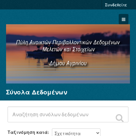
Συνδεθείτε
Σύνολα Δεδομένων
Σύνολα Δεδομένων
Φορείς
Ομάδες
Σχετικά
Ταξινόμηση κατά