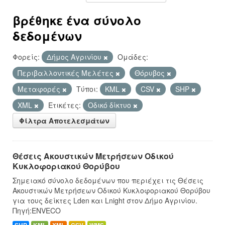
βρέθηκε ένα σύνολο
δεδομένων
Φορείς:
Δήμος Αγρινίου
Ομάδες:
Περιβαλλοντικές Μελέτες
Θόρυβος
Μεταφορές
Τύποι:
KML
CSV
SHP
XML
Ετικέτες:
Οδικό δίκτυο
Φίλτρα Αποτελεσμάτων
Θέσεις Ακουστικών Μετρήσεων Οδικού
Κυκλοφοριακού Θορύβου
Σημειακό σύνολο δεδομένων που περιέχει τις Θέσεις
Ακουστικών Μετρήσεων Οδικού Κυκλοφοριακού Θορύβου
για τους δείκτες Lden και Lnight στον Δήμο Αγρινίου.
Πηγή:ENVECO