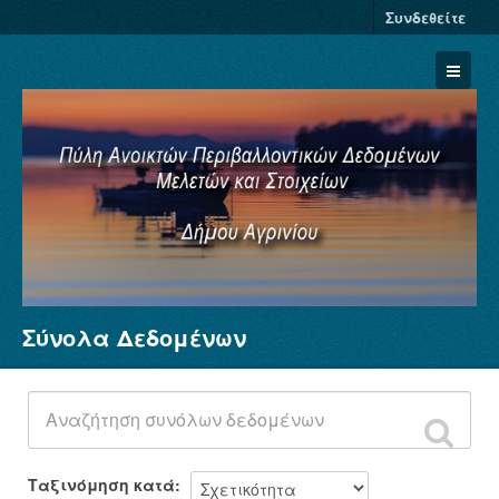
Συνδεθείτε
Σύνολα Δεδομένων
Σύνολα Δεδομένων
Φορείς
Ομάδες
Σχετικά
Ταξινόμηση κατά