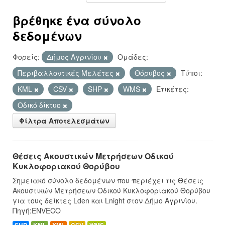
βρέθηκε ένα σύνολο
δεδομένων
Φορείς:
Δήμος Αγρινίου
Ομάδες:
Περιβαλλοντικές Μελέτες
Θόρυβος
Τύποι:
KML
CSV
SHP
WMS
Ετικέτες:
Οδικό δίκτυο
Φίλτρα Αποτελεσμάτων
Θέσεις Ακουστικών Μετρήσεων Οδικού
Κυκλοφοριακού Θορύβου
Σημειακό σύνολο δεδομένων που περιέχει τις Θέσεις
Ακουστικών Μετρήσεων Οδικού Κυκλοφοριακού Θορύβου
για τους δείκτες Lden και Lnight στον Δήμο Αγρινίου.
Πηγή:ENVECO