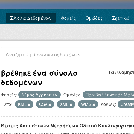
Σύνολα Δεδομένων
Φορείς
Ομάδες
Σχετικά
βρέθηκε ένα σύνολο
Ταξινόμησ
δεδομένων
Φορείς:
Δήμος Αγρινίου
Ομάδες:
Περιβαλλοντικές Με
Τύποι:
KML
CSV
XML
WMS
Άδειες:
Creat
Θέσεις Ακουστικών Μετρήσεων Οδικού Κυκλοφοριακ