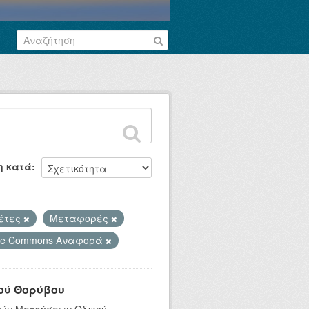
η κατά
λέτες
Μεταφορές
ive Commons Αναφορά
ού Θορύβου