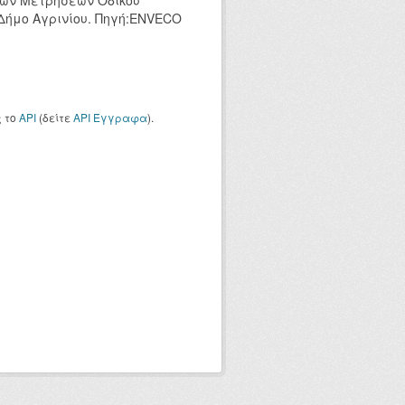
κών Μετρήσεων Οδικού
 Δήμο Αγρινίου. Πηγή:ENVECO
ς το
API
(δείτε
API Έγγραφα
).