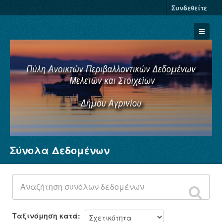
Συνδεθείτε
Σύνολα Δεδομένων
Σύνολα Δεδομένων
Φορείς
Ομάδες
Σχετικά
Ταξινόμηση κατά