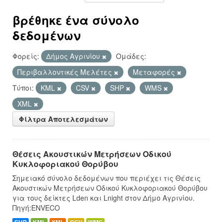
βρέθηκε ένα σύνολο
δεδομένων
Φορείς:
Δήμος Αγρινίου
Ομάδες:
Περιβαλλοντικές Μελέτες
Μεταφορές
Τύποι:
KML
CSV
SHP
WMS
XML
Φίλτρα Αποτελεσμάτων
Θέσεις Ακουστικών Μετρήσεων Οδικού
Κυκλοφοριακού Θορύβου
Σημειακό σύνολο δεδομένων που περιέχει τις Θέσεις
Ακουστικών Μετρήσεων Οδικού Κυκλοφοριακού Θορύβου
για τους δείκτες Lden και Lnight στον Δήμο Αγρινίου.
Πηγή:ENVECO