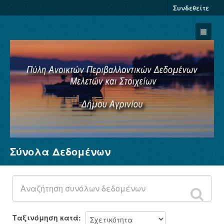
Συνδεθείτε
Σύνολα Δεδομένων
Σύνολα Δεδομένων
Φορείς
Ομάδες
Σχετικά
Ταξινόμηση κατά