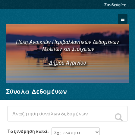
Συνδεθείτε
Σύνολα Δεδομένων
Σύνολα Δεδομένων
Φορείς
Ομάδες
Σχετικά
Ταξινόμηση κατά