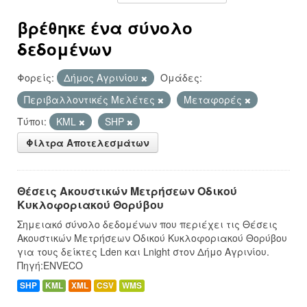
βρέθηκε ένα σύνολο
δεδομένων
Φορείς:
Δήμος Αγρινίου
Ομάδες:
Περιβαλλοντικές Μελέτες
Μεταφορές
Τύποι:
KML
SHP
Φίλτρα Αποτελεσμάτων
Θέσεις Ακουστικών Μετρήσεων Οδικού
Κυκλοφοριακού Θορύβου
Σημειακό σύνολο δεδομένων που περιέχει τις Θέσεις
Ακουστικών Μετρήσεων Οδικού Κυκλοφοριακού Θορύβου
για τους δείκτες Lden και Lnight στον Δήμο Αγρινίου.
Πηγή:ENVECO
SHP
KML
XML
CSV
WMS