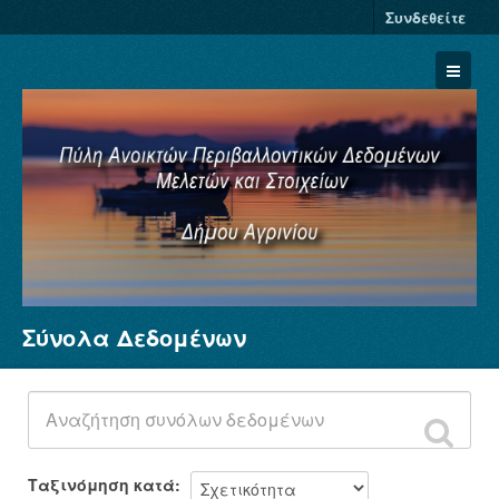
Συνδεθείτε
Σύνολα Δεδομένων
Σύνολα Δεδομένων
Φορείς
Ομάδες
Σχετικά
Ταξινόμηση κατά