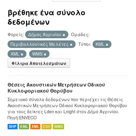
βρέθηκε ένα σύνολο
δεδομένων
Φορείς:
Δήμος Αγρινίου
Ομάδες:
Περιβαλλοντικές Μελέτες
Τύποι:
KML
XML
WMS
Φίλτρα Αποτελεσμάτων
Θέσεις Ακουστικών Μετρήσεων Οδικού
Κυκλοφοριακού Θορύβου
Σημειακό σύνολο δεδομένων που περιέχει τις Θέσεις
Ακουστικών Μετρήσεων Οδικού Κυκλοφοριακού Θορύβου
για τους δείκτες Lden και Lnight στον Δήμο Αγρινίου.
Πηγή:ENVECO
SHP
KML
XML
CSV
WMS