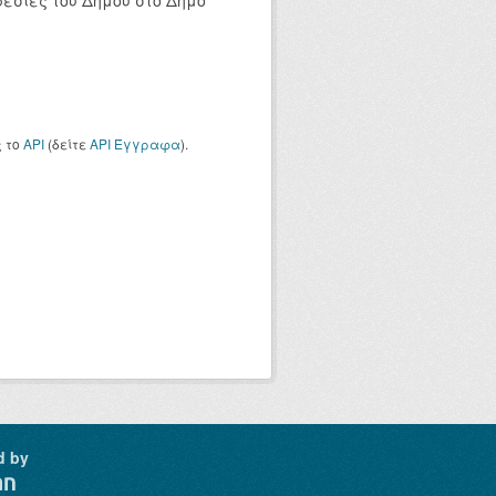
ρεσίες του Δήμου στο Δήμο
ς το
API
(δείτε
API Έγγραφα
).
d by