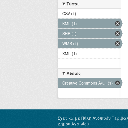
Τύποι
CSV (1)
KML (1)
SHP (1)
WMS (1)
XML (1)
Άδειες
Creative Commons Αν... (1)
Σχετικά με Πύλη Ανοικτών Περιβα
Δήμου Αγρινίου