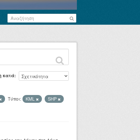
η κατά
Τύποι:
KML
SHP