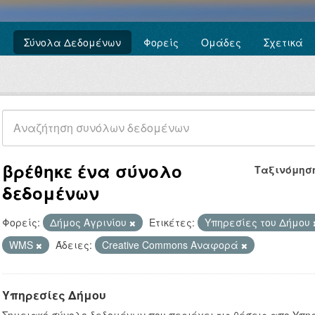
Σύνολα Δεδομένων
Φορείς
Ομάδες
Σχετικά
βρέθηκε ένα σύνολο
Ταξινόμησ
δεδομένων
Φορείς:
Δήμος Αγρινίου
Ετικέτες:
Υπηρεσίες του Δήμου
WMS
Άδειες:
Creative Commons Αναφορά
Υπηρεσίες Δήμου