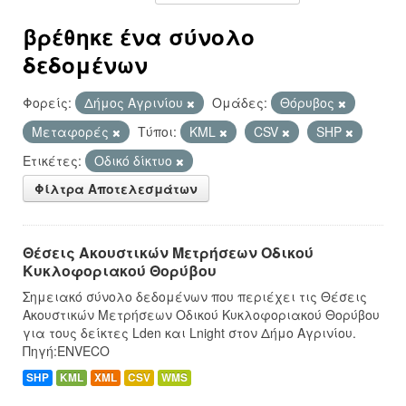
βρέθηκε ένα σύνολο
δεδομένων
Φορείς:
Δήμος Αγρινίου
Ομάδες:
Θόρυβος
Μεταφορές
Τύποι:
KML
CSV
SHP
Ετικέτες:
Οδικό δίκτυο
Φίλτρα Αποτελεσμάτων
Θέσεις Ακουστικών Μετρήσεων Οδικού
Κυκλοφοριακού Θορύβου
Σημειακό σύνολο δεδομένων που περιέχει τις Θέσεις
Ακουστικών Μετρήσεων Οδικού Κυκλοφοριακού Θορύβου
για τους δείκτες Lden και Lnight στον Δήμο Αγρινίου.
Πηγή:ENVECO
SHP
KML
XML
CSV
WMS