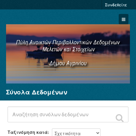
Συνδεθείτε
Σύνολα Δεδομένων
Σύνολα Δεδομένων
Φορείς
Ομάδες
Σχετικά
Ταξινόμηση κατά