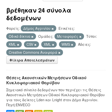
βρέθηκαν 24 σύνολα
δεδομένων
Φορείς:
Δήμος Αγρινίου
Ετικέτες:
Οδικό δίκτυο
Ομάδες:
Μεταφορές
Τύποι:
KML
CSV
XML
WMS
Άδειες:
Creative Commons Αναφορά
Φίλτρα Αποτελεσμάτων
Θέσεις Ακουστικών Μετρήσεων Οδικού
Κυκλοφοριακού Θορύβου
Σημειακό σύνολο δεδομένων που περιέχει τις Θέσεις
Ακουστικών Μετρήσεων Οδικού Κυκλοφοριακού Θορύβου
για τους δείκτες Lden και Lnight στον Δήμο Αγρινίου.
Πηγή:ENVECO