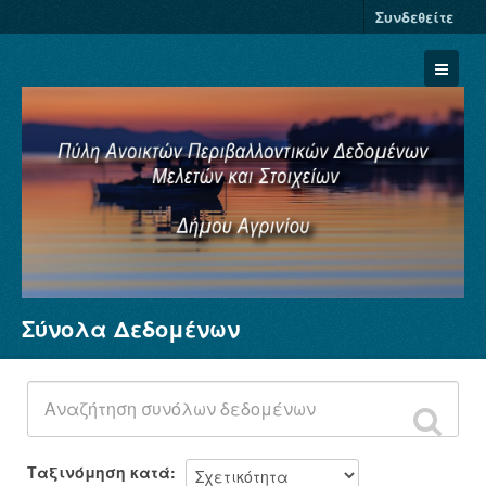
Συνδεθείτε
Σύνολα Δεδομένων
Σύνολα Δεδομένων
Φορείς
Ομάδες
Σχετικά
Ταξινόμηση κατά