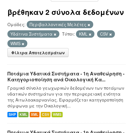
βρέθηκαν 2 σύνολα δεδομένων
Ομάδες:
Περιβαλλοντικές Μελέτες
Υδάτινα Συστήματα
Τύποι:
KML
CSV
WMS
Φίλτρα Αποτελεσμάτων
Ποτάμια Υδατικά Συστήματα - 1η Αναθεώρηση -
Κατηγοριοποίηση ανά Οικολογική Κα...
Γραμικό σύνολο γεωχωρικών δεδομένων των ποτάμιων
υδατικών συστημάτων για την περιφερειακή ενότητα
της Αιτωλοακαρνανίας. Εφαρμόζεται κατηγοροποίηση
σύμφωνα με την Οικολογική...
SHP
KML
XML
CSV
WMS
Ποτάμια Υδατικά Συστήματα - 1η Αναθεώρηση -