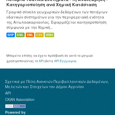
Κατηγοριοποίηση ανά Χημική Κατάσταση
Γραμικό σύνολο γεωχωρικών δεδομένων των ποτάμιων
υδατικών συστημάτων για την περιφερειακή ενότητα
της Αιτωλοακαρνανίας. Εφαρμόζεται κατηγοροποίηση
σύμφωνα με την Χημική...
SHP
KML
XML
CSV
WMS
Μπορείτε επίσης να έχετε πρόσβαση σε αυτό το μητρώο
χρησιμοποιώντας το
API
(δείτε
API Έγγραφα
).
Σχετικά με Πύλη Ανοικτών Περιβαλλοντικών Δεδομένων,
Μελετών και Στοιχείων του Δήμου Αγρινίου
API
CKAN Association
Powered by