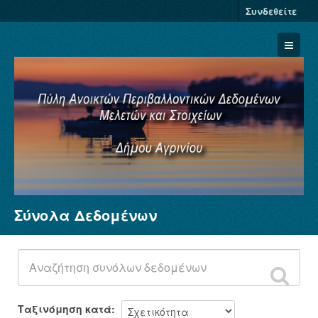
Συνδεθείτε
Σύνολα Δεδομένων
Σύνολα Δεδομένων
Φορείς
Ομάδες
Σχετικά
Ταξινόμηση κατά