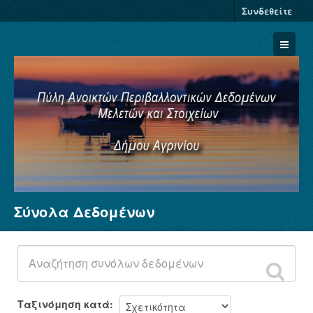
Συνδεθείτε
Σύνολα Δεδομένων
Σύνολα Δεδομένων
Φορείς
Ομάδες
Σχετικά
Ταξινόμηση κατά