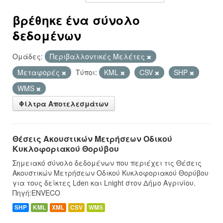
βρέθηκε ένα σύνολο
δεδομένων
Ομάδες:
Περιβαλλοντικές Μελέτες
Μεταφορές
Τύποι:
KML
CSV
SHP
WMS
Φίλτρα Αποτελεσμάτων
Θέσεις Ακουστικών Μετρήσεων Οδικού
Κυκλοφοριακού Θορύβου
Σημειακό σύνολο δεδομένων που περιέχει τις Θέσεις
Ακουστικών Μετρήσεων Οδικού Κυκλοφοριακού Θορύβου
για τους δείκτες Lden και Lnight στον Δήμο Αγρινίου.
Πηγή:ENVECO
SHP
KML
XML
CSV
WMS