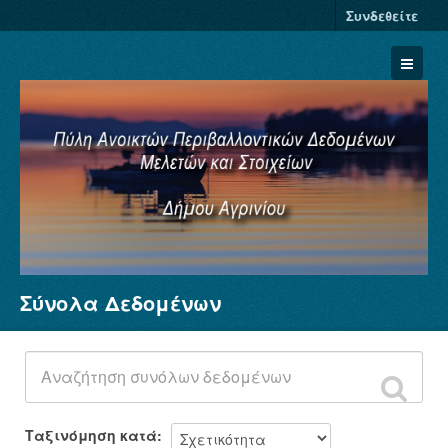
Συνδεθείτε
Σύνολα Δεδομένων
Σύνολα Δεδομένων
Φορείς
Ομάδες
Σχετικά
Ταξινόμηση κατά