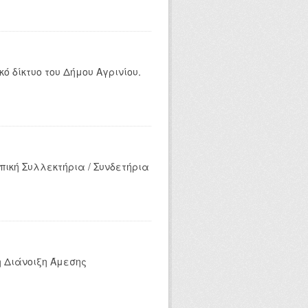
ό δίκτυο του Δήμου Αγρινίου.
ική Συλλεκτήρια / Συνδετήρια
η Διάνοιξη Άμεσης