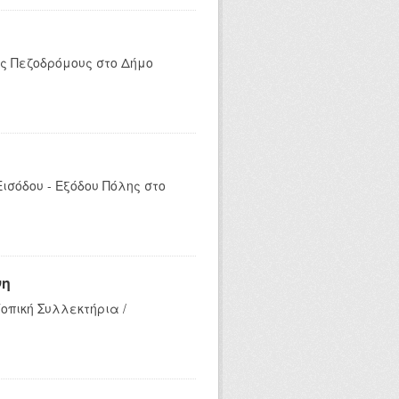
ς Πεζοδρόμους στο Δήμο
ισόδου - Εξόδου Πόλης στο
νη
οπική Συλλεκτήρια /