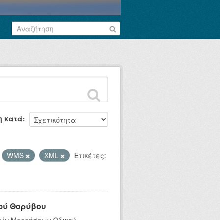
η κατά
WMS
XML
Ετικέτες:
ού Θορύβου