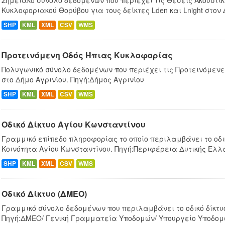
Σημειακό σύνολο δεδομένων που περιέχει τις Θέσεις Ακουστι
Κυκλοφοριακού Θορύβου για τους δείκτες Lden και Lnight στον
SHP
KML
XML
CSV
WMS
Προτεινόμενη Οδός Ήπιας Κυκλοφορίας
Πολυγωνικό σύνολο δεδομένων που περιέχει τις Προτεινόμεν
στο Δήμο Αγρινίου. Πηγή:Δήμος Αγρινίου
SHP
KML
XML
CSV
WMS
Οδικό Δίκτυο Αγίου Κωνσταντίνου
Γραμμικό επίπεδο πληροφορίας το οποίο περιλαμβάνει το οδικ
Κοινότητα Αγίου Κωνσταντίνου. Πηγή:Περιφέρεια Δυτικής Ελ
SHP
KML
XML
CSV
WMS
Οδικό Δίκτυο (ΔΜΕΟ)
Γραμμικό σύνολο δεδομένων που περιλαμβάνει το οδικό δίκτυ
Πηγή:ΔΜΕΟ/ Γενική Γραμματεία Υποδομών/ Υπουργείο Υποδο