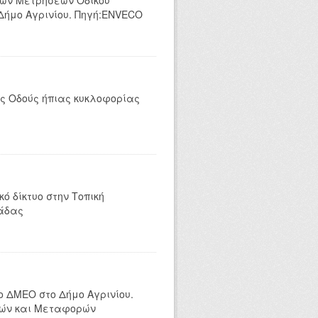
κών Μετρήσεων Οδικού
 Δήμο Αγρινίου. Πηγή:ENVECO
ες Οδούς ήπιας κυκλοφορίας
ό δίκτυο στην Τοπική
λάδας
ο ΔΜΕΟ στο Δήμο Αγρινίου.
μών και Μεταφορών