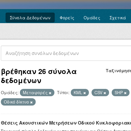
Σύνολα Δεδομένων
Φορείς
Ομάδες
Σχετικά
βρέθηκαν 26 σύνολα
Ταξινόμησ
δεδομένων
Ομάδες:
Μεταφορές
Τύποι:
KML
CSV
SHP
Οδικό δίκτυο
Θέσεις Ακουστικών Μετρήσεων Οδικού Κυκλοφοριακ