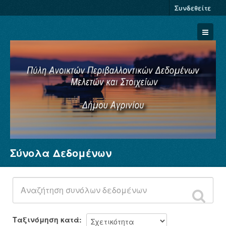
Συνδεθείτε
Σύνολα Δεδομένων
Σύνολα Δεδομένων
Φορείς
Ομάδες
Σχετικά
Ταξινόμηση κατά