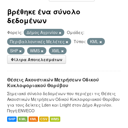
βρέθηκε ένα σύνολο
δεδομένων
Φορείς:
Δήμος Αγρινίου
Ομάδες:
Περιβαλλοντικές Μελέτες
Τύποι:
KML
SHP
WMS
XML
Φίλτρα Αποτελεσμάτων
Θέσεις Ακουστικών Μετρήσεων Οδικού
Κυκλοφοριακού Θορύβου
Σημειακό σύνολο δεδομένων που περιέχει τις Θέσεις
Ακουστικών Μετρήσεων Οδικού Κυκλοφοριακού Θορύβου
για τους δείκτες Lden και Lnight στον Δήμο Αγρινίου.
Πηγή:ENVECO
SHP
KML
XML
CSV
WMS