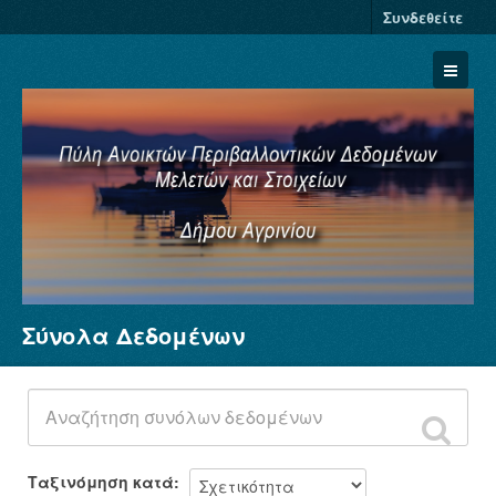
Συνδεθείτε
Σύνολα Δεδομένων
Σύνολα Δεδομένων
Φορείς
Ομάδες
Σχετικά
Ταξινόμηση κατά