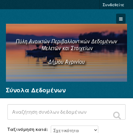
Συνδεθείτε
Σύνολα Δεδομένων
Σύνολα Δεδομένων
Φορείς
Ομάδες
Σχετικά
Ταξινόμηση κατά