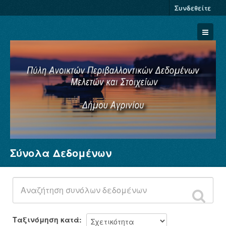
Συνδεθείτε
Σύνολα Δεδομένων
Σύνολα Δεδομένων
Φορείς
Ομάδες
Σχετικά
Ταξινόμηση κατά