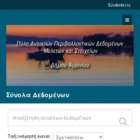
Συνδεθείτε
Σύνολα Δεδομένων
Σύνολα Δεδομένων
Φορείς
Ομάδες
Σχετικά
Ταξινόμηση κατά