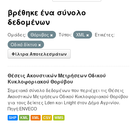
βρέθηκε ένα σύνολο
δεδομένων
Ομάδες:
Θόρυβος
Τύποι:
XML
Ετικέτες:
Οδικό δίκτυο
Φίλτρα Αποτελεσμάτων
Θέσεις Ακουστικών Μετρήσεων Οδικού
Κυκλοφοριακού Θορύβου
Σημειακό σύνολο δεδομένων που περιέχει τις Θέσεις
Ακουστικών Μετρήσεων Οδικού Κυκλοφοριακού Θορύβου
για τους δείκτες Lden και Lnight στον Δήμο Αγρινίου.
Πηγή:ENVECO
SHP
KML
XML
CSV
WMS