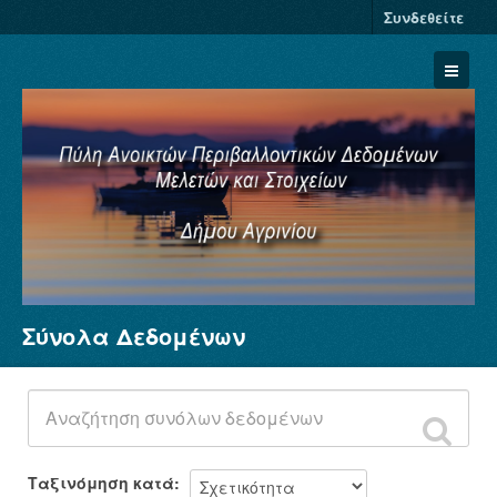
Συνδεθείτε
Σύνολα Δεδομένων
Σύνολα Δεδομένων
Φορείς
Ομάδες
Σχετικά
Ταξινόμηση κατά