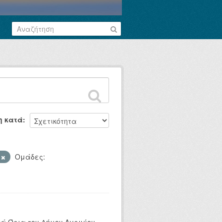
η κατά
S
Ομάδες: