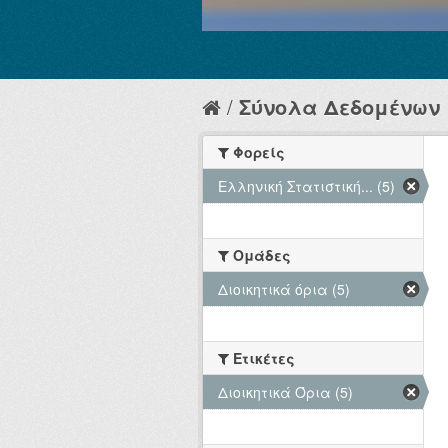
Σύνολα Δεδομένων
Φορείς
Ελληνική Στατιστική... (5)
Ομάδες
Διοικητικά όρια (5)
Ετικέτες
Διοικητικά Όρια (5)