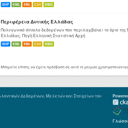
SHP
KML
XML
CSV
WMS
Περιφέρεια Δυτικής Ελλάδας
Πολυγωνικό σύνολο δεδομένων που περιλαμβάνει το όριο της
Ελλάδας. Πηγή:Ελληνική Στατιστική Αρχή
SHP
KML
XML
CSV
WMS
Μπορείτε επίσης να έχετε πρόσβαση σε αυτό το μητρώο χρησιμοποιώντα
λλοντικών Δεδομένων, Μελετών και Στοιχείων του
Powere
Γλώσσ