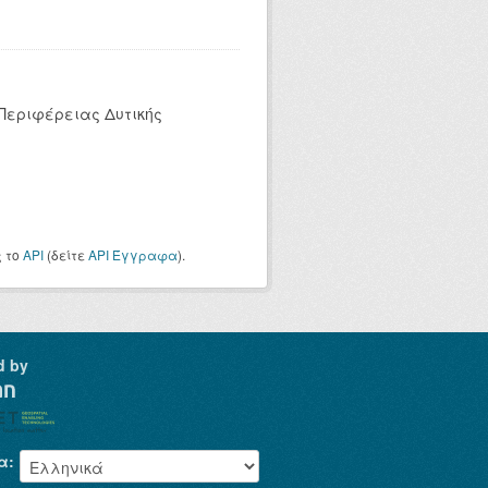
 Περιφέρειας Δυτικής
ς το
API
(δείτε
API Έγγραφα
).
d by
α