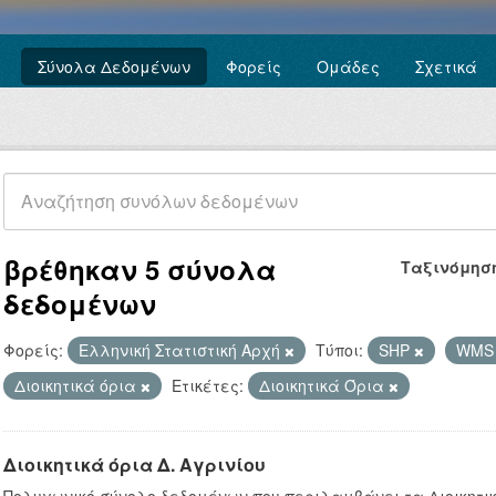
Σύνολα Δεδομένων
Φορείς
Ομάδες
Σχετικά
βρέθηκαν 5 σύνολα
Ταξινόμησ
δεδομένων
Φορείς:
Ελληνική Στατιστική Αρχή
Τύποι:
SHP
WM
Διοικητικά όρια
Ετικέτες:
Διοικητικά Όρια
Διοικητικά όρια Δ. Αγρινίου