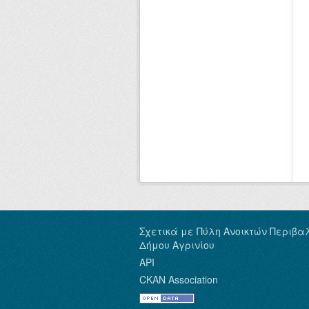
Σχετικά με Πύλη Ανοικτών Περιβα
Δήμου Αγρινίου
API
CKAN Association