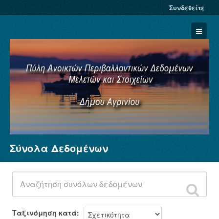
Συνδεθείτε
Σύνολα Δεδομένων
Σύνολα Δεδομένων
Φορείς
Ομάδες
Σχετικά
Ταξινόμηση κατά