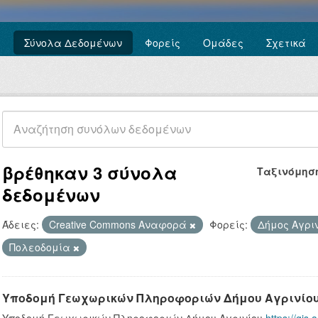
Σύνολα Δεδομένων
Φορείς
Ομάδες
Σχετικά
βρέθηκαν 3 σύνολα
Ταξινόμησ
δεδομένων
Άδειες:
Creative Commons Αναφορά
Φορείς:
Δήμος Αγρι
Πολεοδομία
Υποδομή Γεωχωρικών Πληροφοριών Δήμου Αγρινίο