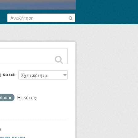
η κατά
νίου
Ετικέτες:
υ