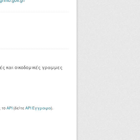
agrinio.gov.gr/
ές και οικοδομικές γραμμες
ς το
API
(δείτε
API Έγγραφα
).