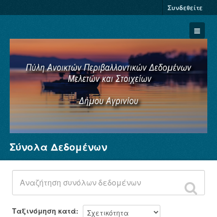
Συνδεθείτε
Σύνολα Δεδομένων
Σύνολα Δεδομένων
Φορείς
Ομάδες
Σχετικά
Ταξινόμηση κατά