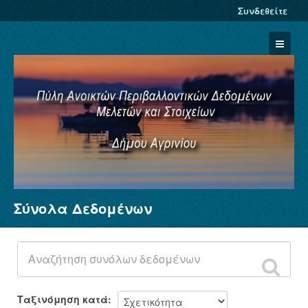
Συνδεθείτε
Σύνολα Δεδομένων
Σύνολα Δεδομένων
Φορείς
Ομάδες
Σχετικά
Ταξινόμηση κατά