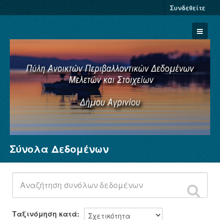
Συνδεθείτε
Σύνολα Δεδομένων
Σύνολα Δεδομένων
Φορείς
Ομάδες
Σχετικά
Ταξινόμηση κατά