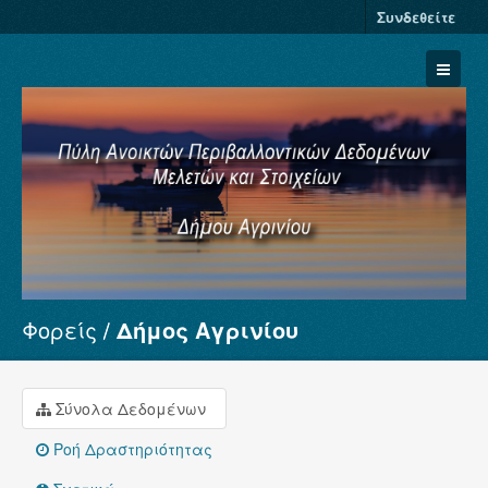
Συνδεθείτε
Φορείς
Δήμος Αγρινίου
Σύνολα Δεδομένων
Φορείς
Ομάδες
Σύνολα Δεδομένων
Σχετικά
Ροή Δραστηριότητας