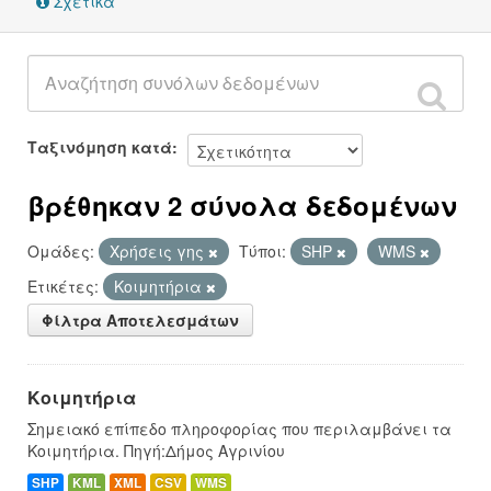
Σχετικά
Ταξινόμηση κατά
βρέθηκαν 2 σύνολα δεδομένων
Ομάδες:
Χρήσεις γης
Τύποι:
SHP
WMS
Ετικέτες:
Κοιμητήρια
Φίλτρα Αποτελεσμάτων
Κοιμητήρια
Σημειακό επίπεδο πληροφορίας που περιλαμβάνει τα
Κοιμητήρια. Πηγή:Δήμος Αγρινίου
SHP
KML
XML
CSV
WMS