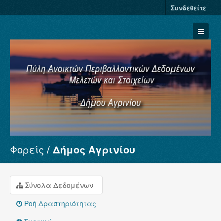
Συνδεθείτε
Φορείς
Δήμος Αγρινίου
Σύνολα Δεδομένων
Φορείς
Ομάδες
Σύνολα Δεδομένων
Σχετικά
Ροή Δραστηριότητας