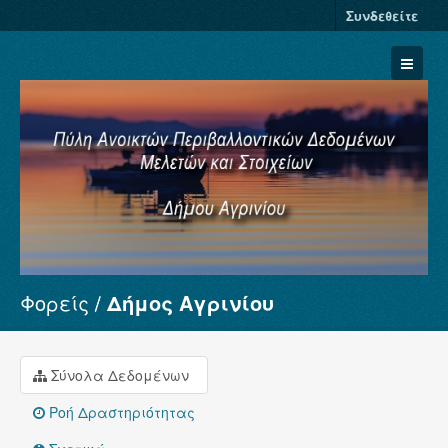
Συνδεθείτε
Φορείς
Δήμος Αγρινίου
Σύνολα Δεδομένων
Φορείς
Ομάδες
Σύνολα Δεδομένων
Σχετικά
Ροή Δραστηριότητας