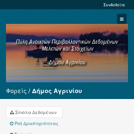
Συνδεθείτε
Φορείς
Δήμος Αγρινίου
Σύνολα Δεδομένων
Φορείς
Ομάδες
Σύνολα Δεδομένων
Σχετικά
Ροή Δραστηριότητας