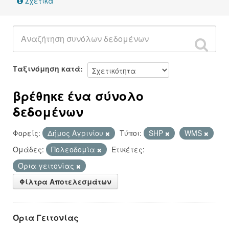
Σχετικά
Ταξινόμηση κατά
βρέθηκε ένα σύνολο
δεδομένων
Φορείς:
Δήμος Αγρινίου
Τύποι:
SHP
WMS
Ομάδες:
Πολεοδομία
Ετικέτες:
Όρια γειτονίας
Φίλτρα Αποτελεσμάτων
Όρια Γειτονίας