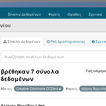
Σύνολα Δεδομένων
Φορείς
Ομάδες
Σχετικά
νίου
Σύνολα Δεδομένων
Ροή Δραστηριότητας
Σχετι
βρέθηκαν 7 σύνολα
Ταξινόμησ
δεδομένων
Άδειες:
Creative Commons CCZero
Φορείς:
Δήμος Αγρινί
Δείκτης Θορύβου Lden