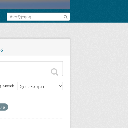
κά
η κατά
ου