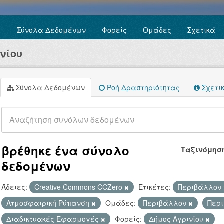
Σύνολα Δεδομένων
Φορείς
Ομάδες
Σχετικά
νίου
Σύνολα Δεδομένων
Ροή Δραστηριότητας
Σχετι
βρέθηκε ένα σύνολο
Ταξινόμησ
δεδομένων
Άδειες:
Creative Commons CCZero
Ετικέτες:
Περιβάλλον
Ατμοσφαιρική Ρύπανση
Ομάδες:
Περιβάλλον
Περ
Διαδικτυακές Εφαρμογές
Φορείς:
Δήμος Αγρινίου