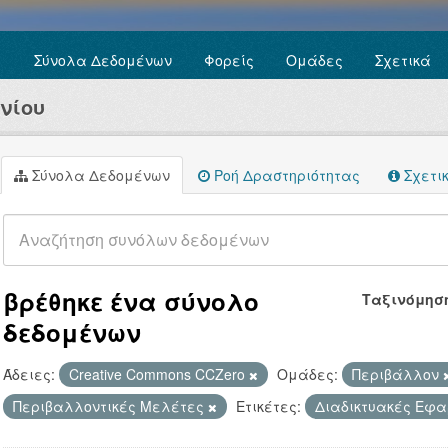
Σύνολα Δεδομένων
Φορείς
Ομάδες
Σχετικά
νίου
Σύνολα Δεδομένων
Ροή Δραστηριότητας
Σχετι
βρέθηκε ένα σύνολο
Ταξινόμησ
δεδομένων
Άδειες:
Creative Commons CCZero
Ομάδες:
Περιβάλλον
Περιβαλλοντικές Μελέτες
Ετικέτες:
Διαδικτυακές Εφ