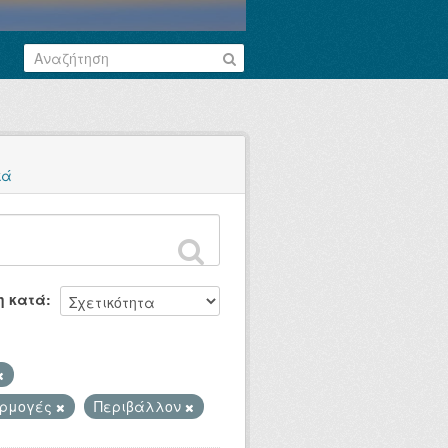
κά
η κατά
αρμογές
Περιβάλλον