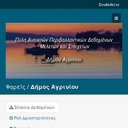
Συνδεθείτε
Φορείς
Δήμος Αγρινίου
Σύνολα Δεδομένων
Φορείς
Ομάδες
Σύνολα Δεδομένων
Σχετικά
Ροή Δραστηριότητας