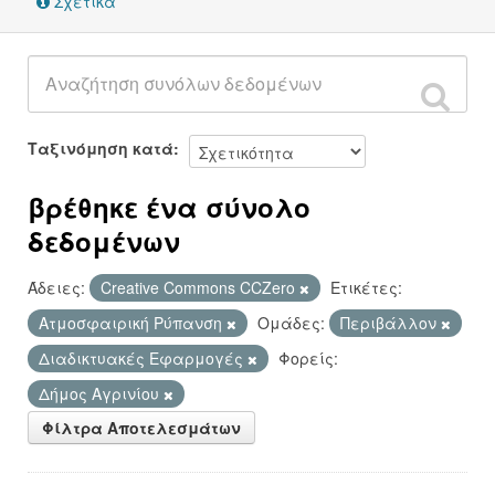
Σχετικά
Ταξινόμηση κατά
βρέθηκε ένα σύνολο
δεδομένων
Άδειες:
Creative Commons CCZero
Ετικέτες:
Ατμοσφαιρική Ρύπανση
Ομάδες:
Περιβάλλον
Διαδικτυακές Εφαρμογές
Φορείς:
Δήμος Αγρινίου
Φίλτρα Αποτελεσμάτων