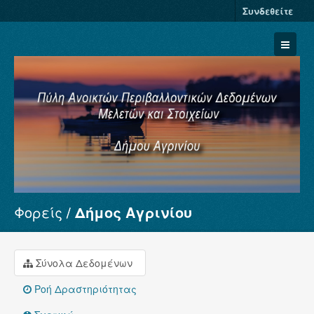
Συνδεθείτε
Φορείς
Δήμος Αγρινίου
Σύνολα Δεδομένων
Φορείς
Ομάδες
Σύνολα Δεδομένων
Σχετικά
Ροή Δραστηριότητας