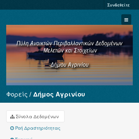
Συνδεθείτε
Φορείς
Δήμος Αγρινίου
Σύνολα Δεδομένων
Φορείς
Ομάδες
Σύνολα Δεδομένων
Σχετικά
Ροή Δραστηριότητας