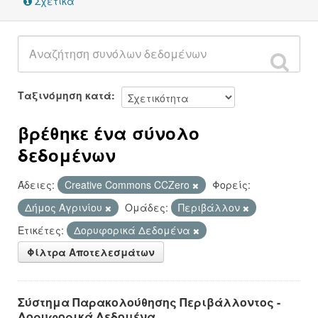
Σχετικά
Ταξινόμηση κατά
βρέθηκε ένα σύνολο
δεδομένων
Άδειες:
Creative Commons CCZero
Φορείς:
Δήμος Αγρινίου
Ομάδες:
Περιβάλλον
Ετικέτες:
Δορυφορικά Δεδομένα
Φίλτρα Αποτελεσμάτων
Σύστημα Παρακολούθησης Περιβάλλοντος -
Δορυφορικά Δεδομένα