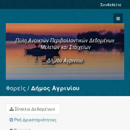
Συνδεθείτε
Φορείς
Δήμος Αγρινίου
Σύνολα Δεδομένων
Φορείς
Ομάδες
Σύνολα Δεδομένων
Σχετικά
Ροή Δραστηριότητας