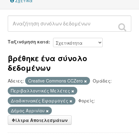
Σχετικά
Ταξινόμηση κατά
βρέθηκε ένα σύνολο
δεδομένων
Άδειες:
Creative Commons CCZero
Ομάδες:
Περιβαλλοντικές Μελέτες
Διαδικτυακές Εφαρμογές
Φορείς:
Δήμος Αγρινίου
Φίλτρα Αποτελεσμάτων