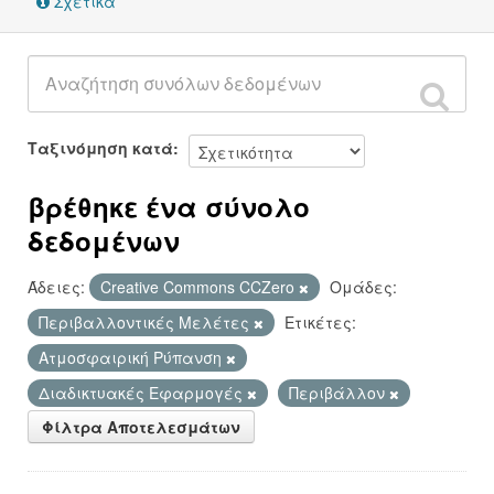
Σχετικά
Ταξινόμηση κατά
βρέθηκε ένα σύνολο
δεδομένων
Άδειες:
Creative Commons CCZero
Ομάδες:
Περιβαλλοντικές Μελέτες
Ετικέτες:
Ατμοσφαιρική Ρύπανση
Διαδικτυακές Εφαρμογές
Περιβάλλον
Φίλτρα Αποτελεσμάτων