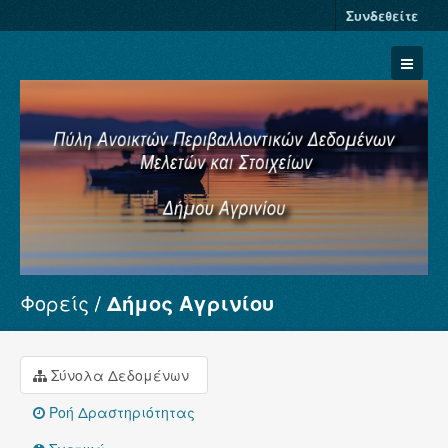
Συνδεθείτε
Φορείς
Δήμος Αγρινίου
Σύνολα Δεδομένων
Φορείς
Ομάδες
Σύνολα Δεδομένων
Σχετικά
Ροή Δραστηριότητας