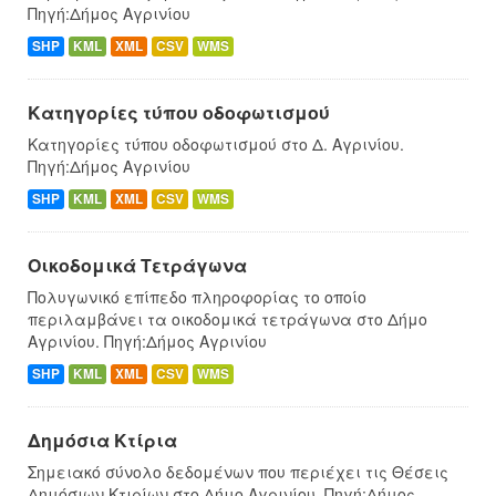
Πηγή:Δήμος Αγρινίου
SHP
KML
XML
CSV
WMS
Κατηγορίες τύπου οδοφωτισμού
Κατηγορίες τύπου οδοφωτισμού στο Δ. Αγρινίου.
Πηγή:Δήμος Αγρινίου
SHP
KML
XML
CSV
WMS
Οικοδομικά Τετράγωνα
Πολυγωνικό επίπεδο πληροφορίας το οποίο
περιλαμβάνει τα οικοδομικά τετράγωνα στο Δήμο
Αγρινίου. Πηγή:Δήμος Αγρινίου
SHP
KML
XML
CSV
WMS
Δημόσια Κτίρια
Σημειακό σύνολο δεδομένων που περιέχει τις Θέσεις
Δημόσιων Κτιρίων στο Δήμο Αγρινίου. Πηγή:Δήμος