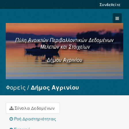
Συνδεθείτε
Φορείς
Δήμος Αγρινίου
Σύνολα Δεδομένων
Φορείς
Ομάδες
Σύνολα Δεδομένων
Σχετικά
Ροή Δραστηριότητας