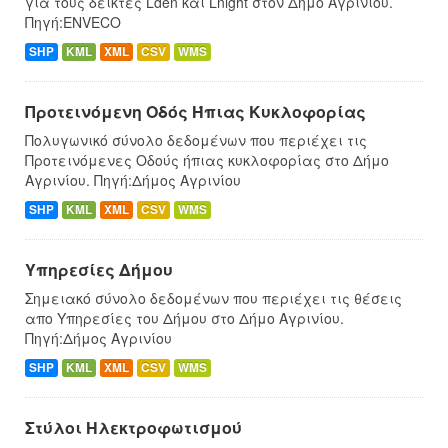
για τους δείκτες Lden και Lnight στον Δήμο Αγρινίου.
Πηγή:ENVECO
SHP
KML
XML
CSV
WMS
Προτεινόμενη Οδός Ήπιας Κυκλοφορίας
Πολυγωνικό σύνολο δεδομένων που περιέχει τις
Προτεινόμενες Οδούς ήπιας κυκλοφορίας στο Δήμο
Αγρινίου. Πηγή:Δήμος Αγρινίου
SHP
KML
XML
CSV
WMS
Υπηρεσίες Δήμου
Σημειακό σύνολο δεδομένων που περιέχει τις θέσεις
απο Υπηρεσίες του Δήμου στο Δήμο Αγρινίου.
Πηγή:Δήμος Αγρινίου
SHP
KML
XML
CSV
WMS
Στύλοι Ηλεκτροφωτισμού