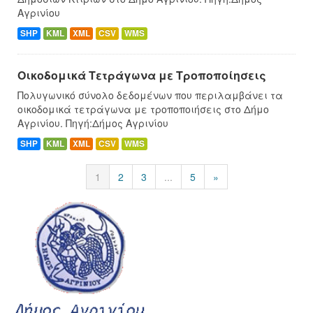
Αγρινίου
SHP
KML
XML
CSV
WMS
Οικοδομικά Τετράγωνα με Τροποποίησεις
Πολυγωνικό σύνολο δεδομένων που περιλαμβάνει τα
οικοδομικά τετράγωνα με τροποποιήσεις στο Δήμο
Αγρινίου. Πηγή:Δήμος Αγρινίου
SHP
KML
XML
CSV
WMS
1
2
3
...
5
»