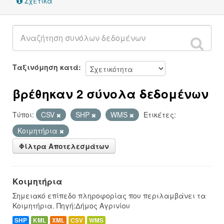
Σχετικά
Ταξινόμηση κατά
βρέθηκαν 2 σύνολα δεδομένων
Τύποι:
CSV
SHP
WMS
Ετικέτες:
Κοιμητήρια
Φίλτρα Αποτελεσμάτων
Κοιμητήρια
Σημειακό επίπεδο πληροφορίας που περιλαμβάνει τα
Κοιμητήρια. Πηγή:Δήμος Αγρινίου
SHP
KML
XML
CSV
WMS