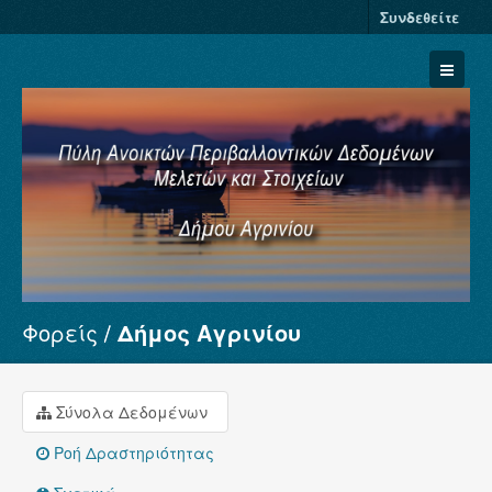
Συνδεθείτε
Φορείς
Δήμος Αγρινίου
Σύνολα Δεδομένων
Φορείς
Ομάδες
Σύνολα Δεδομένων
Σχετικά
Ροή Δραστηριότητας